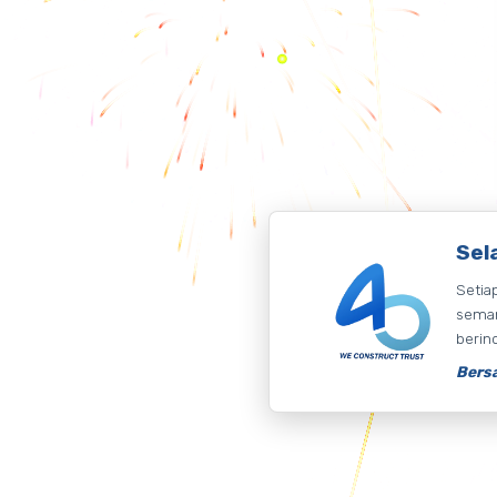
Sel
Setia
seman
berin
Bersa